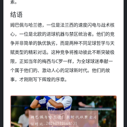
素。
结语
姆巴佩与哈兰德，一位是法兰西的速度闪电与战术核
心，一位是北欧的进球机器与禁区统治者。他们的竞
争并非简单的孰优孰劣，而是两种不同足球哲学与天
赋类型的精彩对话。这种竞争将推动彼此不断突破极
限，正如当年的梅西与C罗一样，为全球球迷奉献一
个属于他们的、激动人心的足球新时代。他们的故
事，才刚刚写下辉煌的序章。