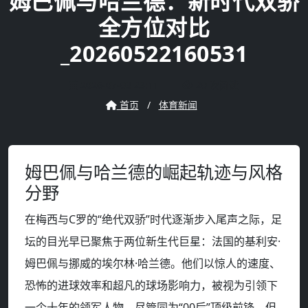
姆巴佩与哈兰德：新时代双骄
全方位对比
_20260522160531
2026-07-03 23:11
20 次阅读
首页
/
体育新闻
姆巴佩与哈兰德的崛起轨迹与风格
分野
在梅西与C罗的“绝代双骄”时代逐渐步入尾声之际，足
坛的目光早已聚焦于两位新生代巨星：法国的基利安·
姆巴佩与挪威的埃尔林·哈兰德。他们以惊人的速度、
恐怖的进球效率和超凡的球场影响力，被视为引领下
一个十年的领军人物。尽管同为“00后”顶级前锋，但