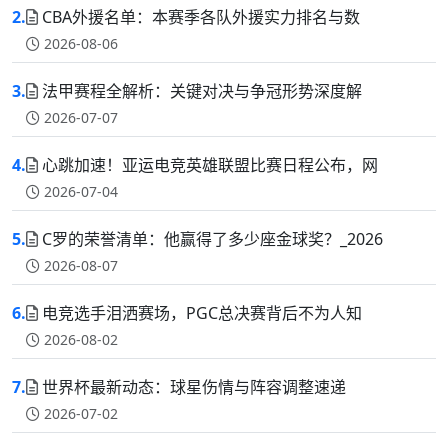
2.
CBA外援名单：本赛季各队外援实力排名与数
2026-08-06
3.
法甲赛程全解析：关键对决与争冠形势深度解
2026-07-07
4.
心跳加速！亚运电竞英雄联盟比赛日程公布，网
2026-07-04
5.
C罗的荣誉清单：他赢得了多少座金球奖？_2026
2026-08-07
6.
电竞选手泪洒赛场，PGC总决赛背后不为人知
2026-08-02
7.
世界杯最新动态：球星伤情与阵容调整速递
2026-07-02