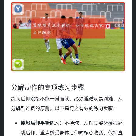
分解动作的专项练习步骤
练习后仰跳投不能一蹴而就，必须遵循从易到难、从
分解到连贯的原则。以下是行之有效的练习步骤：
原地后仰平衡练习：
不持球，从站立姿势模拟起
跳后仰，重点感受身体后仰时核心收紧、保持直