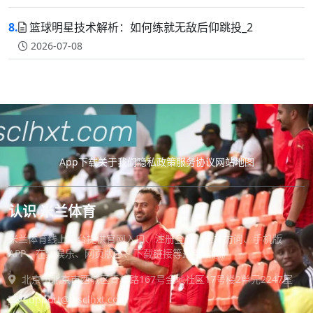
8.
篮球明星技术解析：如何练就无敌后仰跳投_2
2026-07-08
App下载
关于我们
隐私政策
服务协议
网站地图
认识 米兰体育
米兰体育线上平台提供官网入口、注册登录、全站访问、手机版
APP、在线娱乐、网页版本、下载链接等最新信息。
北京市北京市西城区青年路167号金地社区17号楼2单元2247室
support@wsclhxt.com