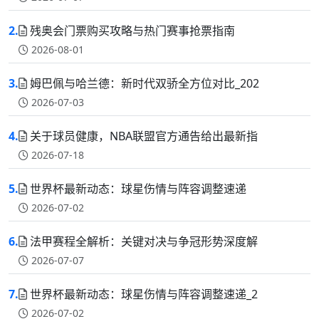
2.
残奥会门票购买攻略与热门赛事抢票指南
2026-08-01
3.
姆巴佩与哈兰德：新时代双骄全方位对比_202
2026-07-03
4.
关于球员健康，NBA联盟官方通告给出最新指
2026-07-18
5.
世界杯最新动态：球星伤情与阵容调整速递
2026-07-02
6.
法甲赛程全解析：关键对决与争冠形势深度解
2026-07-07
7.
世界杯最新动态：球星伤情与阵容调整速递_2
2026-07-02