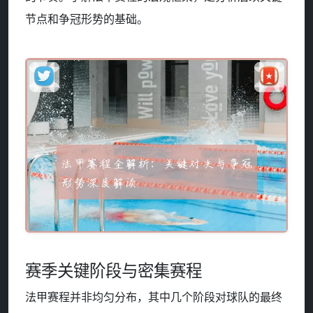
节点和争冠形势的基础。
赛季关键阶段与密集赛程
法甲赛程并非均匀分布，其中几个阶段对球队的最终