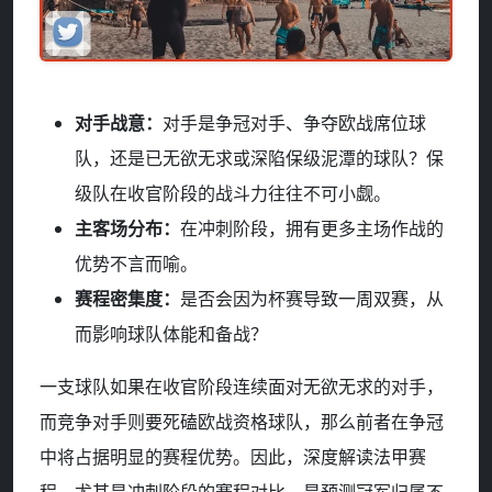
对手战意：
对手是争冠对手、争夺欧战席位球
队，还是已无欲无求或深陷保级泥潭的球队？保
级队在收官阶段的战斗力往往不可小觑。
主客场分布：
在冲刺阶段，拥有更多主场作战的
优势不言而喻。
赛程密集度：
是否会因为杯赛导致一周双赛，从
而影响球队体能和备战？
一支球队如果在收官阶段连续面对无欲无求的对手，
而竞争对手则要死磕欧战资格球队，那么前者在争冠
中将占据明显的赛程优势。因此，深度解读法甲赛
程，尤其是冲刺阶段的赛程对比，是预测冠军归属不